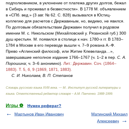
подполковником, в уклонение от платежа других долгов, бежал
в Сибирь и проживал в безвестности». В 1778 М. объявлением
в «СПб. вед.» (3 авг. № 62. С. 828) вызывался в Юстиц-
коллегию для расчетов с Державиным, но, видимо, не явился.
По долговым обязательствам Державин получил в родовом
имении М. с. Никольском (Михайловский у. Рязанской губ.) 300
душ крестьян. М. появился в столице к нач. 1780-х гг. В 1783–
1784 в Москве в его переводе вышли ч. 7–9 романа А.-Ф.
Прево «Аглинский философ, или Житие Клевеланда…»,
завершавшие неполное издание 1766–1767 (ч. 1–2 в пер.
С. А.
Порошина
; ч. 3–6 анонимно).
Лит.: Державин. Соч. (1864–
1883). Т. 5, б, 9 (1869, 1871, 1883).
С. И. Николаев, В. П. Степанов
Словарь русского языка XVIII века. — М:. Институт русской литературы и
языка
.
Ответственный редактор словаря – А.М. Панченко
.
1988-1999
.
Игры ⚽
Нужен реферат?
Мартынов Иван Иванович
Матинский Михаил
Алексеевич